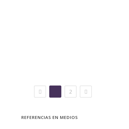
pasados meses de Diciembre y
Enero, asistí y participé del primer
CSMI (Curso Superior de Marketing
en Internet) que organizado
conjuntamente por el ICEMD y ESIC
e impartido en las instalaciones de
este último en Valencia se
organizaba...
06 agosto, 2010
/
0 Comments
1
2
REFERENCIAS EN MEDIOS