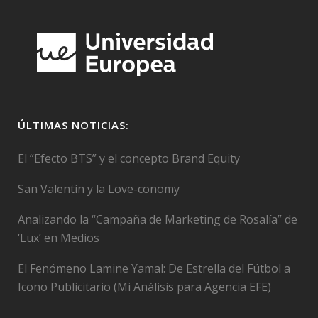
ÚLTIMAS NOTICIAS:
El “Efecto BTS” y el concepto Brand Equity
San Valentín y la Love-conomy
Analizando la “Campaña de Marketing de Rosalía” de
‘Lux’ en Medios
El Fenómeno Lamine Yamal: De Estrella del Fútbol a
Icono Publicitario (Mi Análisis para Agencia EFE)