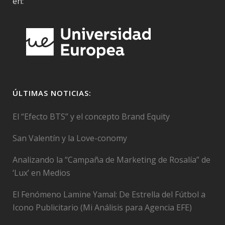
en:
ÚLTIMAS NOTICIAS:
El “Efecto BTS” y el concepto Brand Equity
San Valentín y la Love-conomy
Analizando la “Campaña de Marketing de Rosalía” de
‘Lux’ en Medios
El Fenómeno Lamine Yamal: De Estrella del Fútbol a
Icono Publicitario (Mi Análisis para Agencia EFE)