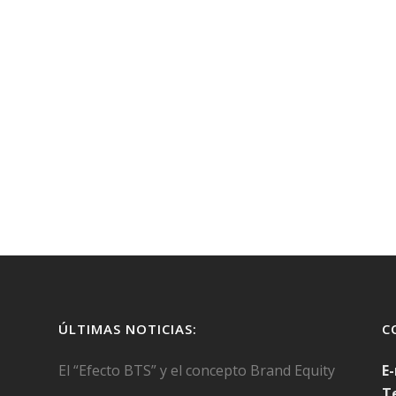
ÚLTIMAS NOTICIAS:
C
El “Efecto BTS” y el concepto Brand Equity
E-
T