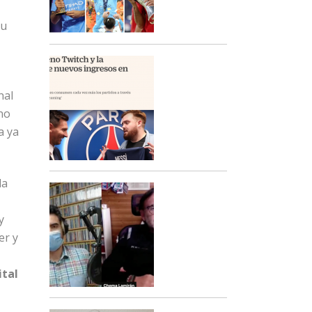
su
nal
 no
a ya
la
y
er y
ital