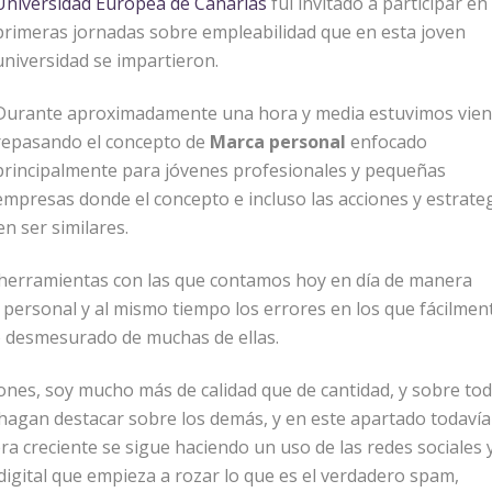
Universidad Europea de Canarias
fui invitado a participar en 
primeras jornadas sobre empleabilidad que en esta joven
universidad se impartieron.
Durante aproximadamente una hora y media estuvimos vien
repasando el concepto de
Marca personal
enfocado
principalmente para jóvenes profesionales y pequeñas
empresas donde el concepto e incluso las acciones y estrate
en ser similares.
s herramientas con las que contamos hoy en día de manera
 personal y al mismo tiempo los errores en los que fácilmen
 desmesurado de muchas de ellas.
nes, soy mucho más de calidad que de cantidad, y sobre to
 hagan destacar sobre los demás, y en este apartado todaví
 creciente se sigue haciendo un uso de las redes sociales 
igital que empieza a rozar lo que es el verdadero spam,