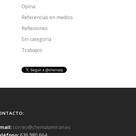
Opina
Referencias en medios
Reflexiones
Sin categoría
Trabajos
ONTACTO:
mail:
correo@chemalamiran.es
eléfono:
636 980 664