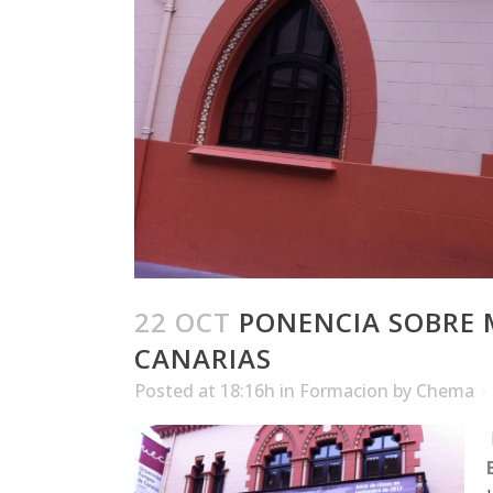
22 OCT
PONENCIA SOBRE 
CANARIAS
Posted at 18:16h
in
Formacion
by
Chema