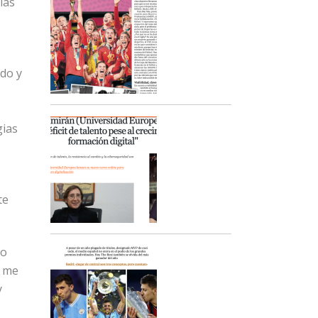
las
do y
gias
te
do
a me
y