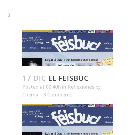
17 DIC
EL FEISBUC
Posted at 00:40h
in
Reflexiones
by
Chema
3 Comments